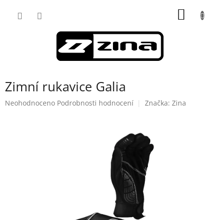
Přejít
NÁKUP
na
obsah
KOŠÍK
Zimní rukavice Galia
Průměrné
Neohodnoceno
Podrobnosti hodnocení
Značka:
Zina
hodnocení
produktu
je
0,0
z
5
hvězdiček.