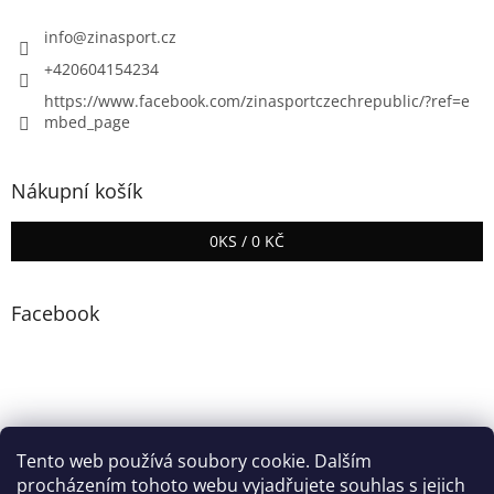
info
@
zinasport.cz
+420604154234
https://www.facebook.com/zinasportczechrepublic/?ref=e
mbed_page
Nákupní košík
0
KS /
0 KČ
Facebook
Tento web používá soubory cookie. Dalším
procházením tohoto webu vyjadřujete souhlas s jejich