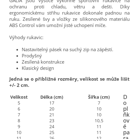
GALIA jsou vysoce výkonné sportovní rukavice na
ochranu proti chladu, větru a dešti. Díky
ergonomickému střihu rukavice dokonale padnou na
ruku. Zesílené švy a vložky ze silikonového materiálu
ABS Control vám umožní jisté uchopení míče.
Výhody rukavic:
Nastavitelný pásek na suchý zip na zápěstí.
Prodyšný
Zesílená konstrukce
Klasický design
Jedná se o přibližné rozměry, velikost se může lišit
+/- 2 cm.
D
Velikost
Délka (cm)
Šířka (cm)
o
5
17
7
pl
6
20
10
ňk
7
21
10
ov
8
23
10,5
é
9
24
11
pa
10
25
11
ra
11
26
12