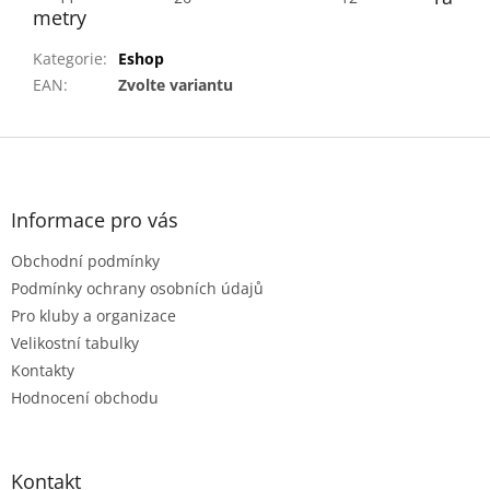
metry
Kategorie
:
Eshop
EAN
:
Zvolte variantu
Z
á
p
a
Informace pro vás
t
Obchodní podmínky
í
Podmínky ochrany osobních údajů
Pro kluby a organizace
Velikostní tabulky
Kontakty
Hodnocení obchodu
Kontakt