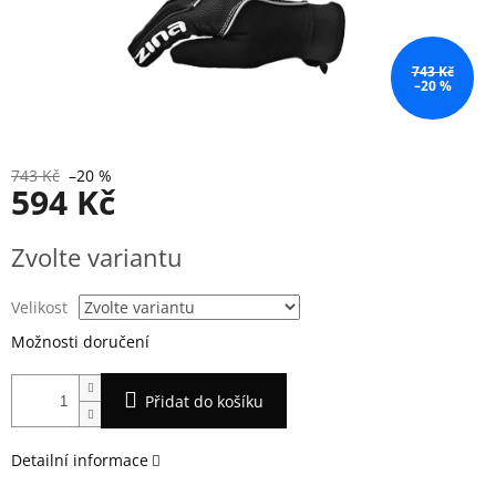
743 Kč
–20 %
743 Kč
–20 %
594 Kč
Měrná
Zvolte variantu
cena:
Velikost
Možnosti doručení
Přidat do košíku
Detailní informace