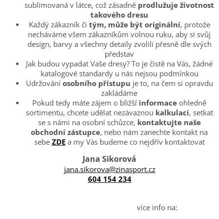
sublimovaná v látce, což zásadně
prodlužuje životnost
takového dresu
Každý zákazník či
tým, může být originální
, protože
necháváme všem zákazníkům volnou ruku, aby si svůj
design, barvy a všechny detaily zvolili přesně dle svých
představ
Jak budou vypadat Vaše dresy? To je čistě na Vás, žádné
katalogové standardy u nás nejsou podmínkou
Udržování
osobního přístupu
je to, na čem si opravdu
zakládáme
Pokud tedy máte zájem o bližší
informace
ohledně
sortimentu, chcete udělat nezávaznou
kalkulaci
, setkat
se s námi na osobní schůzce,
kontaktujte naše
obchodní
zástupce
, nebo nám zanechte kontakt na
sebe
ZDE
a my Vás budeme co nejdřív kontaktovat
Jana Sikorová
jana.sikorova@zinasport.cz
604 154 234
více info na: