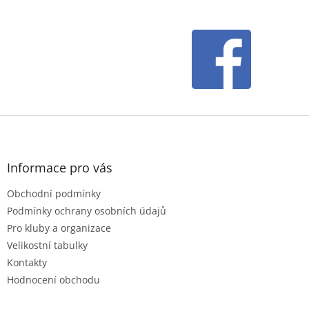
Z
á
p
a
Informace pro vás
t
Obchodní podmínky
í
Podmínky ochrany osobních údajů
Pro kluby a organizace
Velikostní tabulky
Kontakty
Hodnocení obchodu