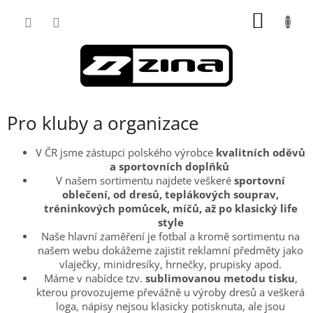
Přejít
NÁKUP
na
obsah
KOŠÍK
Pro kluby a organizace
V ČR jsme zástupci polského výrobce
kvalitních oděvů
a sportovních doplňků
V našem sortimentu najdete veškeré
sportovní
oblečení, od dresů, teplákových souprav,
tréninkových pomůcek, míčů, až po klasický life
style
Naše hlavní zaměření je fotbal a kromě sortimentu na
našem webu dokážeme zajistit reklamní předměty jako
vlaječky, minidresíky, hrnečky, prupisky apod.
Máme v nabídce tzv.
sublimovanou metodu tisku
,
kterou provozujeme převážně u výroby dresů a veškerá
loga, nápisy nejsou klasicky potisknuta, ale jsou