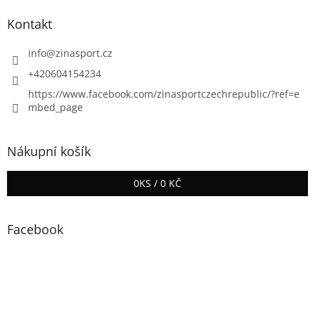
Kontakt
info
@
zinasport.cz
+420604154234
https://www.facebook.com/zinasportczechrepublic/?ref=e
mbed_page
Nákupní košík
0
KS /
0 KČ
Facebook