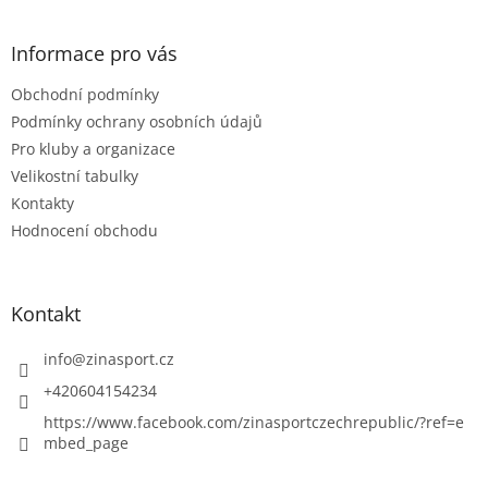
á
p
a
Informace pro vás
t
Obchodní podmínky
í
Podmínky ochrany osobních údajů
Pro kluby a organizace
Velikostní tabulky
Kontakty
Hodnocení obchodu
Kontakt
info
@
zinasport.cz
+420604154234
https://www.facebook.com/zinasportczechrepublic/?ref=e
mbed_page