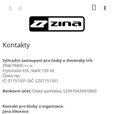
Přejít
NÁKUP
na
obsah
KOŠÍK
Kontakty
Výhradní zastoupení pro český a slovenský trh:
ZINA TRADE s.r.o.
Fryčovická 335, Staříč 739 43
Česká rep.
IČ: 07151501 DIČ: CZ07151501
Bankovní účet:
Česká spořitelna, 5299764349/0800
Kontakt pro kluby a organizace:
Jana Sikorová