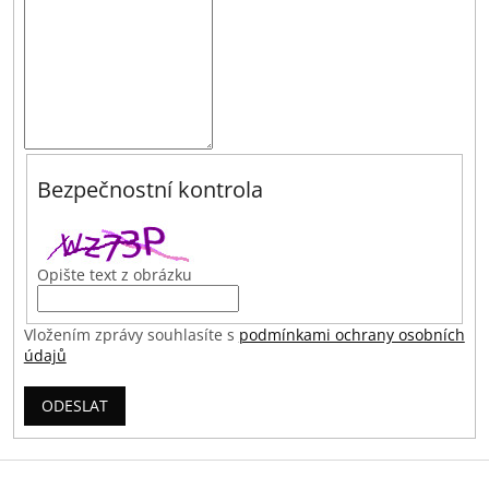
Bezpečnostní kontrola
Opište text z obrázku
Vložením zprávy souhlasíte s
podmínkami ochrany osobních
údajů
ODESLAT
Z