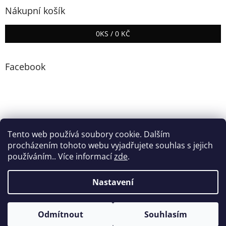
Nákupní košík
0
KS /
0 KČ
Facebook
Tento web používá soubory cookie. Dalším
procházením tohoto webu vyjadřujete souhlas s jejich
používáním.. Více informací
zde
.
Vytvořil Shoptet
Nastavení
Copyright 2026
ZINASPORT
. Všechna práva vyhrazena.
Odmítnout
Souhlasím
Upravit nastavení cookies