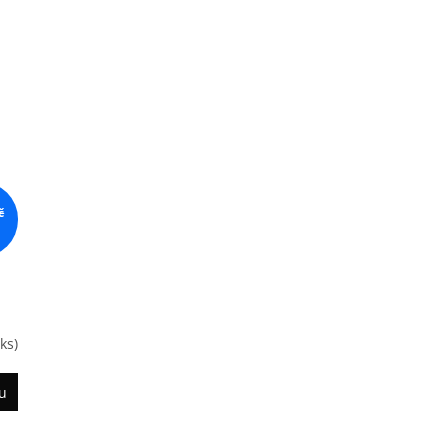
č
ks)
u