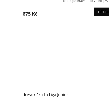
Na objednávku do 7 dní
(>5 
DETAI
675 Kč
dres/tričko La Liga Junior