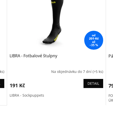
od
201 Kč
až
–35 %
LIBRA - Fotbalové štulpny
Pá
ks)
Na objednávku do 7 dní
(>5 ks)
L
DETAIL
191 Kč
7
LIBRA - Sockpuppets
FO
ÚR