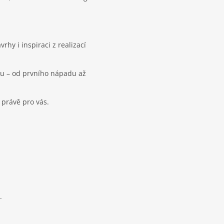
hy i inspiraci z realizací
bu – od prvního nápadu až
 právě pro vás.
.