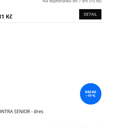
Na objednávku do 7 dní
(>5 ks)
DETAIL
31 Kč
542 Kč
–19 %
NTRA SENIOR - dres