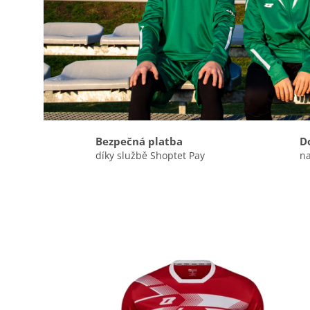
Bezpečná platba
D
díky službě Shoptet Pay
na