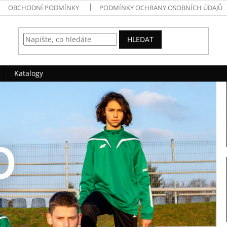
OBCHODNÍ PODMÍNKY
PODMÍNKY OCHRANY OSOBNÍCH ÚDAJŮ
HLEDAT
Katalogy