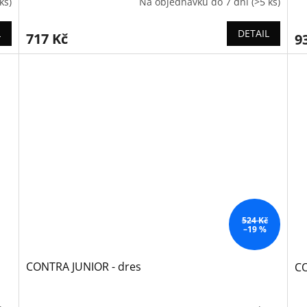
ks)
Na objednávku do 7 dní
(>5 ks)
L
DETAIL
717 Kč
9
524 Kč
–19 %
CONTRA JUNIOR - dres
CO