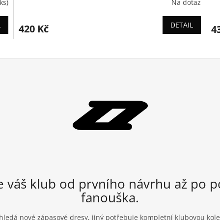
ks)
Na dotaz
L
DETAIL
420 Kč
4
 váš klub od prvního návrhu až po p
fanouška.
 hledá nové zápasové dresy, jiný potřebuje kompletní klubovou kole