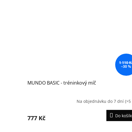
1 110 K
–30 %
MUNDO BASIC - tréninkový míč
Na objednávku do 7 dní
(>5 
Do košík
777 Kč