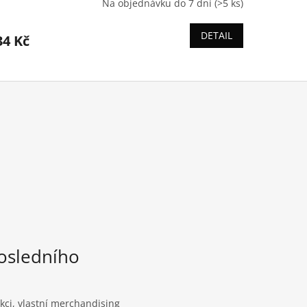
Na objednávku do 7 dní
(>5 ks)
DETAIL
34 Kč
osledního
kci, vlastní merchandising