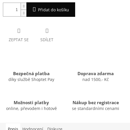
Přidat do košíku
ZEPTAT SE
SDÍLET
Bezpečná platba
Doprava zdarma
díky službě Shoptet Pay
nad 1500,- Kč
Možnosti platby
Nákup bez registrace
online, převodem i hotově
se standardními cenami
Popis
Hodnocení
Diskuze