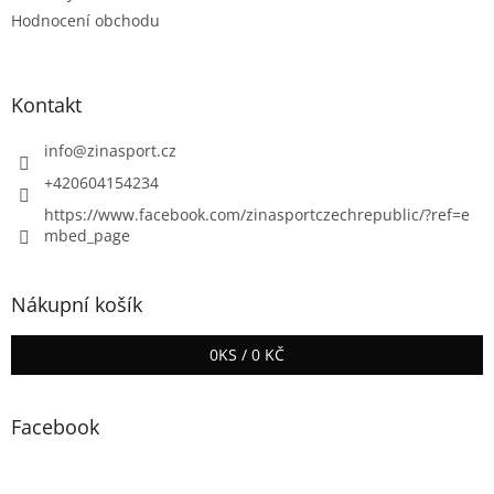
Hodnocení obchodu
Kontakt
info
@
zinasport.cz
+420604154234
https://www.facebook.com/zinasportczechrepublic/?ref=e
mbed_page
Nákupní košík
0
KS /
0 KČ
Facebook