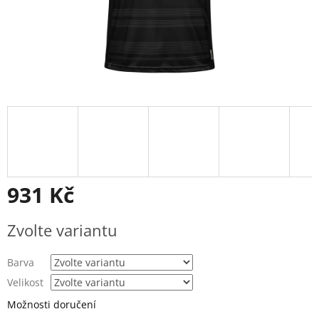
931 Kč
Měrná
Zvolte variantu
cena:
Barva
Velikost
Možnosti doručení