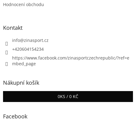
Hodnocení obchodu
Kontakt
info
@
zinasport.cz
+420604154234
https://www.facebook.com/zinasportczechrepublic/?ref=e
mbed_page
Nákupní košík
0
KS /
0 KČ
Facebook