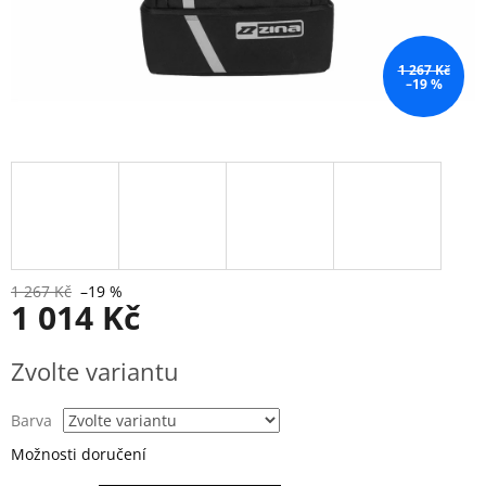
1 267 Kč
–19 %
1 267 Kč
–19 %
1 014 Kč
Měrná
Zvolte variantu
cena:
Barva
Možnosti doručení