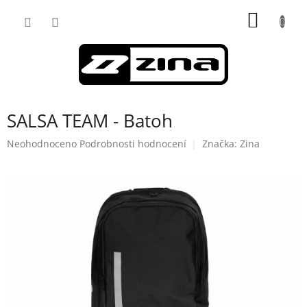
Přejít
NÁKUP
na
obsah
KOŠÍK
SALSA TEAM - Batoh
Průměrné
Neohodnoceno
Podrobnosti hodnocení
Značka:
Zina
hodnocení
produktu
je
0,0
z
5
hvězdiček.