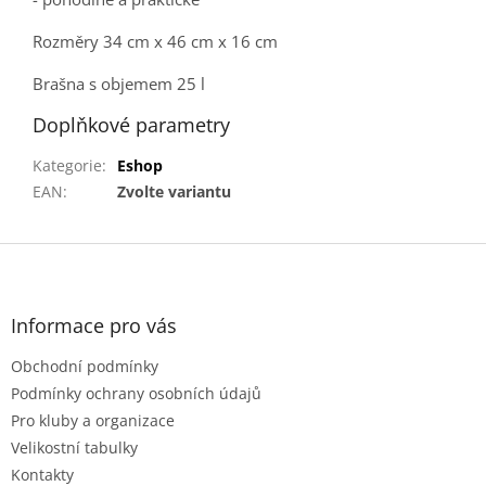
Rozměry 34 cm x 46 cm x 16 cm
Brašna s objemem 25 l
Doplňkové parametry
Kategorie
:
Eshop
EAN
:
Zvolte variantu
Z
á
p
a
Informace pro vás
t
Obchodní podmínky
í
Podmínky ochrany osobních údajů
Pro kluby a organizace
Velikostní tabulky
Kontakty