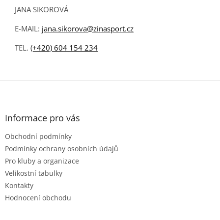
JANA SIKOROVÁ
E-MAIL:
jana.sikorova@zinasport.cz
TEL.
(+420) 604 154 234
Z
á
p
a
Informace pro vás
t
Obchodní podmínky
í
Podmínky ochrany osobních údajů
Pro kluby a organizace
Velikostní tabulky
Kontakty
Hodnocení obchodu