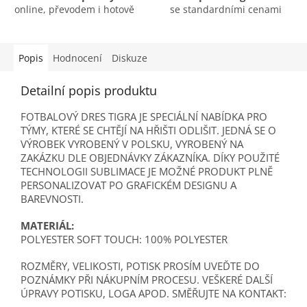
online, převodem i hotově
se standardními cenami
Popis
Hodnocení
Diskuze
Detailní popis produktu
FOTBALOVÝ DRES TIGRA JE SPECIÁLNÍ NABÍDKA PRO
TÝMY, KTERÉ SE CHTĚJÍ NA HŘIŠTI ODLIŠIT. JEDNÁ SE O
VÝROBEK VYROBENÝ V POLSKU, VYROBENÝ NA
ZAKÁZKU DLE OBJEDNÁVKY ZÁKAZNÍKA. DÍKY POUŽITÉ
TECHNOLOGII SUBLIMACE JE MOŽNÉ PRODUKT PLNĚ
PERSONALIZOVAT PO GRAFICKÉM DESIGNU A
BAREVNOSTI.
MATERIÁL:
POLYESTER SOFT TOUCH: 100% POLYESTER
ROZMĚRY, VELIKOSTI, POTISK PROSÍM UVEĎTE DO
POZNÁMKY PŘI NÁKUPNÍM PROCESU. VEŠKERÉ DALŠÍ
ÚPRAVY POTISKU, LOGA APOD. SMĚŘUJTE NA KONTAKT: