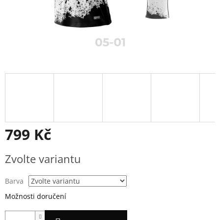
799 Kč
Měrná
Zvolte variantu
cena:
Barva
Možnosti doručení