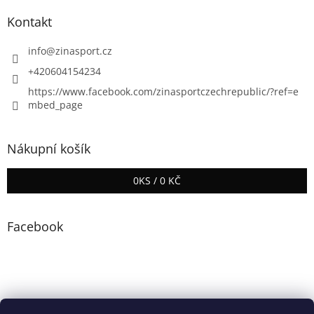
Kontakt
info
@
zinasport.cz
+420604154234
https://www.facebook.com/zinasportczechrepublic/?ref=e
mbed_page
Nákupní košík
0
KS /
0 KČ
Facebook