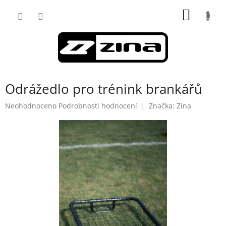
Přejít
NÁKUP
na
obsah
KOŠÍK
Odrážedlo pro trénink brankářů
Průměrné
Neohodnoceno
Podrobnosti hodnocení
Značka:
Zina
hodnocení
produktu
je
0,0
z
5
hvězdiček.