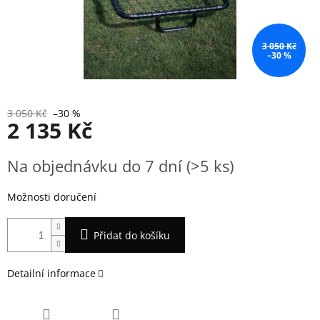
3 050 Kč
–30 %
3 050 Kč
–30 %
2 135 Kč
Měrná
Na objednávku do 7 dní
(>5 ks)
cena:
Možnosti doručení
Přidat do košíku
Detailní informace