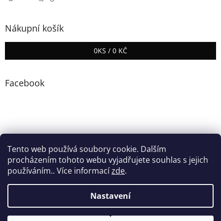
Nákupní košík
0
KS /
0 KČ
Facebook
Tento web používá soubory cookie. Dalším
procházením tohoto webu vyjadřujete souhlas s jejich
používáním.. Více informací
zde
.
Vytvořil Shoptet
Nastavení
Copyright 2026
ZINASPORT
. Všechna práva vyhrazena.