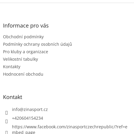
Z
á
p
a
Informace pro vás
t
Obchodní podmínky
í
Podmínky ochrany osobních údajů
Pro kluby a organizace
Velikostní tabulky
Kontakty
Hodnocení obchodu
Kontakt
info
@
zinasport.cz
+420604154234
https://www.facebook.com/zinasportczechrepublic/?ref=e
mbed_page