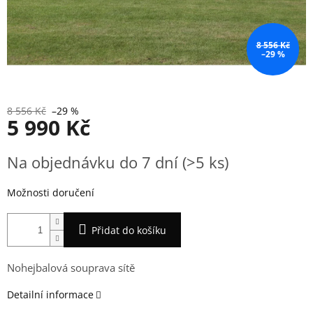
8 556 Kč
–29 %
8 556 Kč
–29 %
5 990 Kč
Měrná
Na objednávku do 7 dní
(>5 ks)
cena:
Možnosti doručení
Přidat do košíku
Nohejbalová souprava sítě
Detailní informace