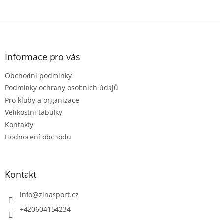
Z
á
p
a
Informace pro vás
t
Obchodní podmínky
í
Podmínky ochrany osobních údajů
Pro kluby a organizace
Velikostní tabulky
Kontakty
Hodnocení obchodu
Kontakt
info
@
zinasport.cz
+420604154234