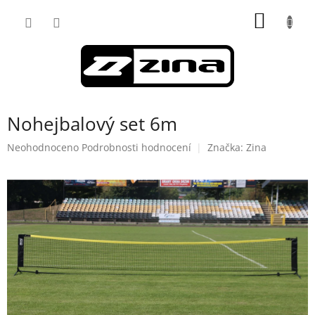
Přejít
NÁKUP
na
obsah
KOŠÍK
Nohejbalový set 6m
Průměrné
Neohodnoceno
Podrobnosti hodnocení
Značka:
Zina
hodnocení
produktu
je
0,0
z
5
hvězdiček.