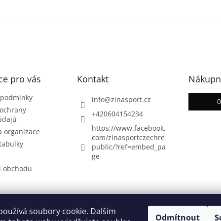
ce pro vás
Kontakt
Nákupní
 podmínky
info
@
zinasport.cz
ochrany
+420604154234
údajů
https://www.facebook.
a organizace
com/zinasportczechre
 tabulky
public/?ref=embed_pa
ge
í obchodu
používá soubory cookie. Dalším
Odmítnout
S