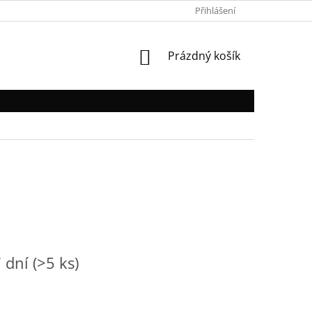
PRO KLUBY A ORGANIZACE
VELIKOSTNÍ TABULKY
Přihlášení
KONTA
NÁKUPNÍ
Prázdný košík
KOŠÍK
7 dní
(>5 ks)