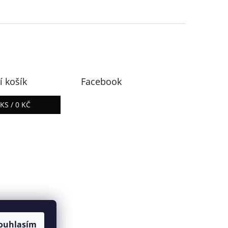
 košík
Facebook
0
KS /
0 KČ
ouhlasím