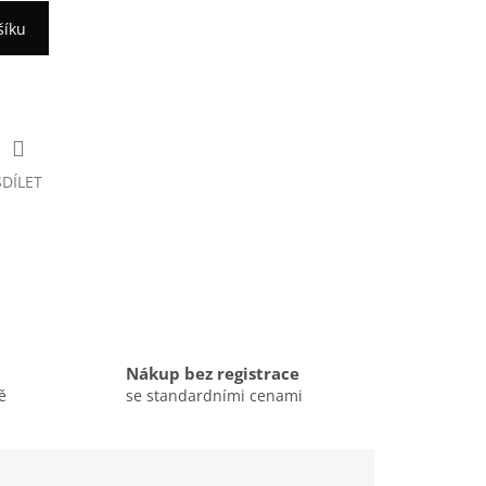
šíku
SDÍLET
Nákup bez registrace
ě
se standardními cenami