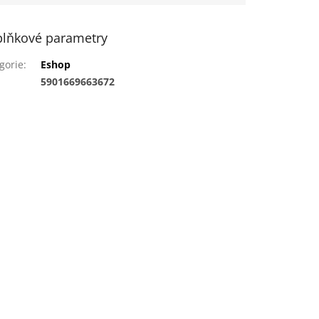
lňkové parametry
gorie
:
Eshop
:
5901669663672