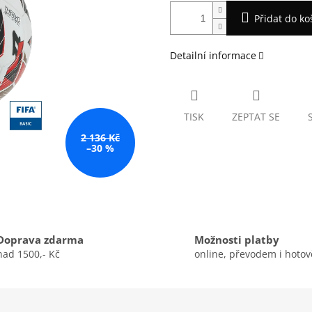
Přidat do ko
Detailní informace
TISK
ZEPTAT SE
2 136 Kč
–30 %
Doprava zdarma
Možnosti platby
nad 1500,- Kč
online, převodem i hotov