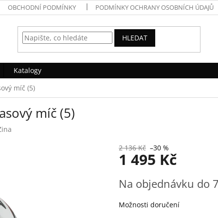
OBCHODNÍ PODMÍNKY
PODMÍNKY OCHRANY OSOBNÍCH ÚDAJŮ
HLEDAT
Katalogy
vý míč (5)
sový míč (5)
Zina
2 136 Kč
–30 %
1 495 Kč
Měrná
Na objednávku do 
cena:
Možnosti doručení