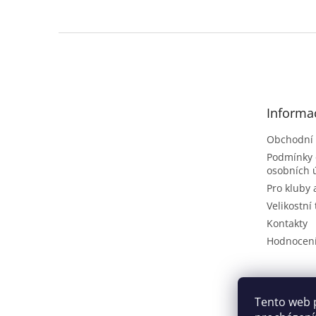
Z
á
p
a
t
Informa
í
Obchodní
Podmínky 
osobních 
Pro kluby 
Velikostní
Kontakty
Hodnocen
Tento web 