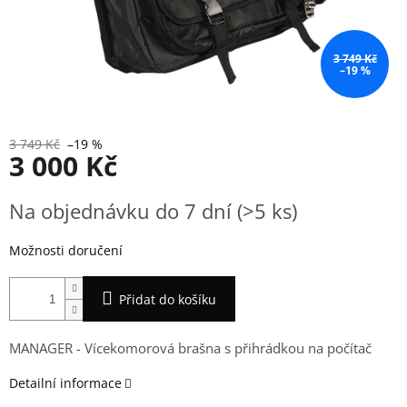
3 749 Kč
–19 %
3 749 Kč
–19 %
3 000 Kč
Měrná
Na objednávku do 7 dní
(>5 ks)
cena:
Možnosti doručení
Přidat do košíku
MANAGER - Vícekomorová brašna s přihrádkou na počítač
Detailní informace