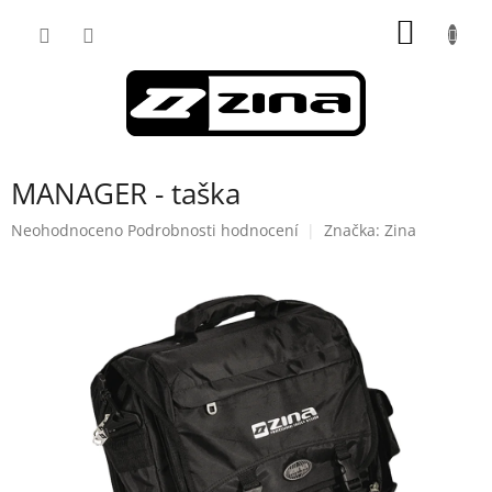
Přejít
NÁKUP
na
obsah
KOŠÍK
MANAGER - taška
Průměrné
Neohodnoceno
Podrobnosti hodnocení
Značka:
Zina
hodnocení
produktu
je
0,0
z
5
hvězdiček.