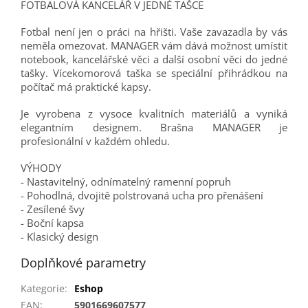
FOTBALOVÁ KANCELÁŘ V JEDNÉ TAŠCE
Fotbal není jen o práci na hřišti. Vaše zavazadla by vás
neměla omezovat. MANAGER vám dává možnost umístit
notebook, kancelářské věci a další osobní věci do jedné
tašky. Vícekomorová taška se speciální přihrádkou na
počítač má praktické kapsy.
Je vyrobena z vysoce kvalitních materiálů a vyniká
elegantním designem. Brašna MANAGER je
profesionální v každém ohledu.
VÝHODY
- Nastavitelný, odnímatelný ramenní popruh
- Pohodlná, dvojitě polstrovaná ucha pro přenášení
- Zesílené švy
- Boční kapsa
- Klasický design
Doplňkové parametry
Kategorie
:
Eshop
EAN
:
5901669607577