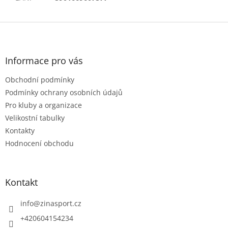
Z
á
p
a
Informace pro vás
t
Obchodní podmínky
í
Podmínky ochrany osobních údajů
Pro kluby a organizace
Velikostní tabulky
Kontakty
Hodnocení obchodu
Kontakt
info
@
zinasport.cz
+420604154234