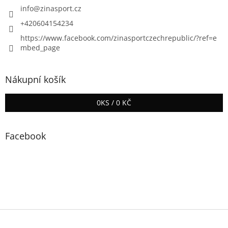
info
@
zinasport.cz
+420604154234
https://www.facebook.com/zinasportczechrepublic/?ref=e
mbed_page
Nákupní košík
0
KS /
0 KČ
Facebook