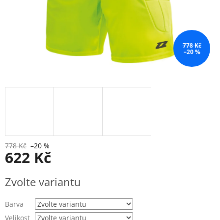
778 Kč
–20 %
778 Kč
–20 %
622 Kč
Měrná
Zvolte variantu
cena:
Barva
Velikost