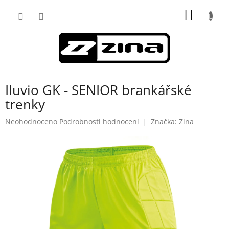
Přejít
NÁKUP
na
obsah
KOŠÍK
Iluvio GK - SENIOR brankářské
trenky
Průměrné
Neohodnoceno
Podrobnosti hodnocení
Značka:
Zina
hodnocení
produktu
je
0,0
z
5
hvězdiček.