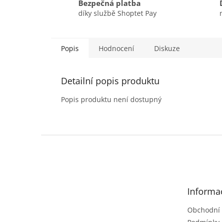
Bezpečná platba
díky službě Shoptet Pay
Popis
Hodnocení
Diskuze
Detailní popis produktu
Popis produktu není dostupný
Z
á
p
a
t
Informa
í
Obchodní