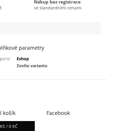
Nákup bez registrace
ě
se standardními cenami
lňkové parametry
gorie
:
Eshop
:
Zvolte variantu
 košík
Facebook
0
KS /
0 KČ