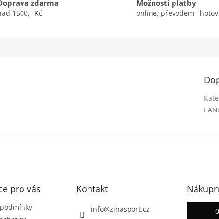
Doprava zdarma
Možnosti platby
nad 1500,- Kč
online, převodem i hotov
Dop
Kate
EAN
ce pro vás
Kontakt
Nákupní
 podmínky
info
@
zinasport.cz